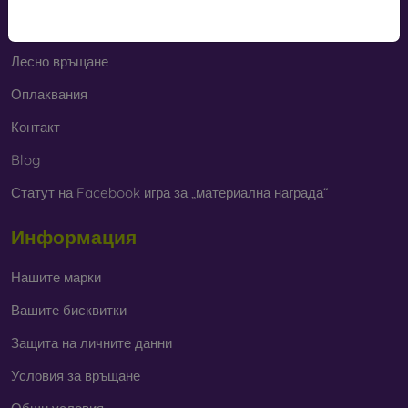
Cashback
Лесно връщане
Оплаквания
Контакт
Blog
Статут на Facebook игра за „материална награда“
Информация
Нашите марки
Вашите бисквитки
Защита на личните данни
Условия за връщане