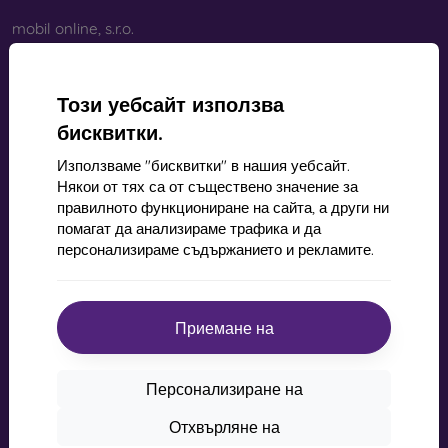
mobil online, s.r.o.
ID:
44547722
ДДС ​​номер:
SK2022734318
Този уебсайт използва
бисквитки.
Контакт
Използваме "бисквитки" в нашия уебсайт.
info@mobilonline.sk
Някои от тях са от съществено значение за
правилното функциониране на сайта, а други ни
Пишете ни
помагат да анализираме трафика и да
персонализираме съдържанието и рекламите.
От понеделник до петък:
Онлайн
8:00 - 15:00
Събота и неделя:
Приемане на
Извън линия
Персонализиране на
Пазаруване
Отхвърляне на
Доставка и плащане