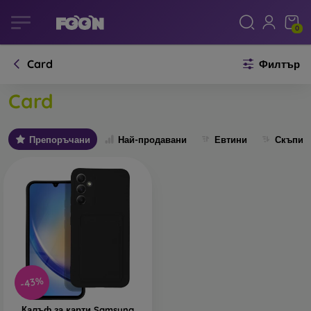
0
Card
Филтър
Card
Препоръчани
Най-продавани
Евтини
Скъпи
-43%
Калъф за карти Samsung