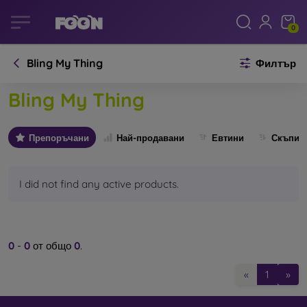
0
Bling My Thing
Филтър
Bling My Thing
Препоръчани
Най-продавани
Евтини
Скъпи
I did not find any active products.
0
-
0
от общо
0
.
«
1
»