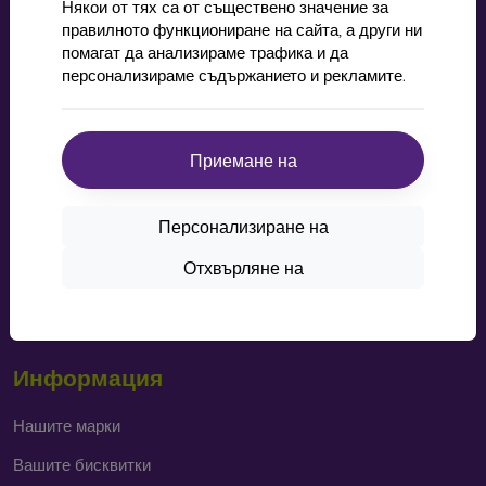
Някои от тях са от съществено значение за
правилното функциониране на сайта, а други ни
Пазаруване
помагат да анализираме трафика и да
персонализираме съдържанието и рекламите.
Доставка и плащане
Cashback
Приемане на
Лесно връщане
Оплаквания
Персонализиране на
Контакт
Отхвърляне на
Blog
Статут на Facebook игра за „материална награда“
Информация
Нашите марки
Вашите бисквитки