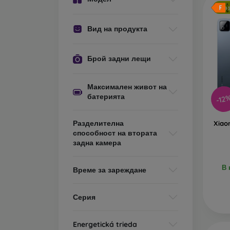
Бе
Вид на продукта
Брой задни лещи
Максимален живот на
батерията
-12
Разделителна
Xiao
способност на втората
задна камера
В 
Време за зареждане
Серия
Energetická trieda