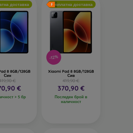
атна доставка
Безплатна доставка
-12%
Pad 8 8GB/128GB
Xiaomi Pad 8 8GB/128GB
Син
Сив
419,90 €
419,90 €
70,90 €
370,90 €
ичност > 5 бр
Последен брой в
наличност