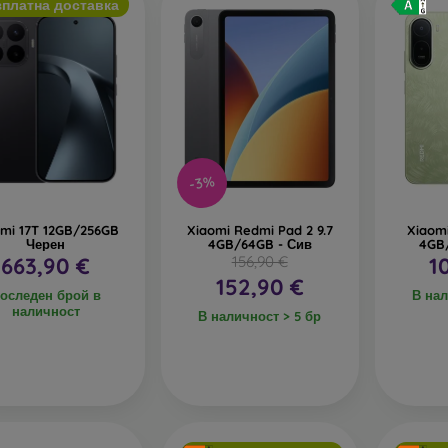
зплатна доставка
-3%
omi 17T 12GB/256GB
Xiaomi Redmi Pad 2 9.7
Xiaom
Черен
4GB/64GB - Сив
4GB
663,90 €
156,90 €
1
152,90 €
оследен брой в
В нал
наличност
В наличност > 5 бр