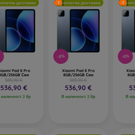
зплатна доставка
Безплатна доставка
Безпл
%
-8%
-8%
iaomi Pad 8 Pro
Xiaomi Pad 8 Pro
Xiao
8GB/256GB Син
8GB/256GB Син
8GB
585,90 €
585,90 €
536,90 €
536,90 €
5
 наличност 2 бр
В наличност 2 бр
В на