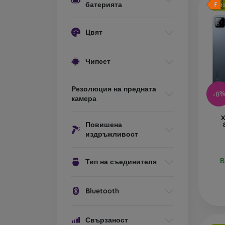
батерията
Бе
Цвят
Чипсет
Резолюция на предната
-8
камера
X
Повишена
издръжливост
В
Тип на съединителя
Bluetooth
Свързаност