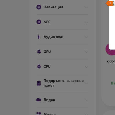
Бе
Навигация
NFC
Аудио жак
-14
GPU
Xiao
CPU
Поддръжка на карта с
В 
памет
Видео
Модел