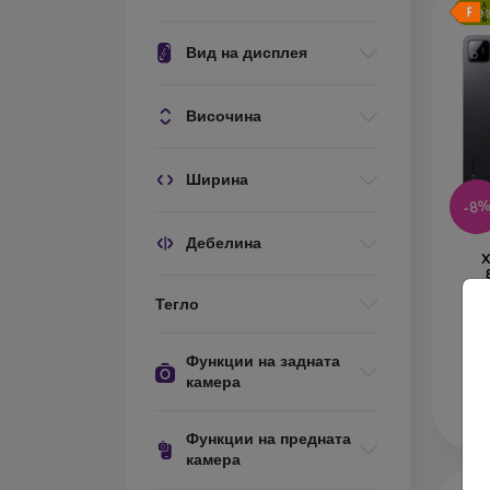
Бе
Вид на дисплея
Височина
Ширина
-8
Дебелина
X
Тегло
В 
Функции на задната
камера
Функции на предната
камера