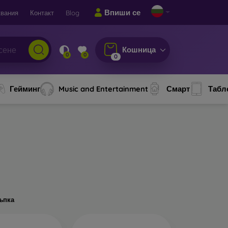
Впиши се
вания
Контакт
Blog
Кошница
0
0
0
Гейминг
Music and Entertainment
Смарт
Табл
ъпка