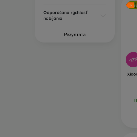
Бе
Odporúčaná rýchlosť
nabíjania
Резултата
-12
Xiao
П