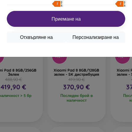
зплатна доставка
Безплатна доставка
Безпл
Приемане на
Отхвърляне на
Персонализиране на
%
-12%
-12%
mi Pad 8 8GB/256GB
Xiaomi Pad 8 8GB/128GB
Xiaomi 
Зелен
зелен - SK дистрибуция
зелен -
488,90 €
419,90 €
419,90 €
370,90 €
3
наличност > 5 бр
Последен брой в
Посл
наличност
н