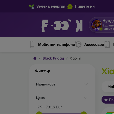
Зелена енергия
Пишете ни
Нужда
Здраве
Мобилни телефони
Аксесоари
Black Friday
Xiaomi
Xi
Филтър
Наличност
Mob
Цена
Пр
17.9
-
780.9
Eur