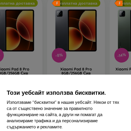
зплатна доставка
Безплатна доставка
Безпл
-14%
%
-8%
iaomi Pad 8 Pro
Xiaomi Pad 8 Pro
Xiaomi 
8GB/256GB Сив
8GB/256GB Сив
585,90 €
585,90 €
536,90 €
536,90 €
4
Този уебсайт използва бисквитки.
наличност > 5 бр
В наличност > 5 бр
В нал
Използваме "бисквитки" в нашия уебсайт. Някои от тях
са от съществено значение за правилното
функциониране на сайта, а други ни помагат да
анализираме трафика и да персонализираме
съдържанието и рекламите.