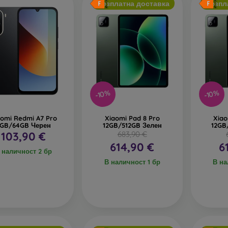
Безплатна доставка
Безпл
-10%
-10%
aomi Redmi A7 Pro
Xiaomi Pad 8 Pro
Xiao
GB/64GB Черен
12GB/512GB Зелен
12GB
103,90 €
683,90 €
614,90 €
6
 наличност 2 бр
В наличност 1 бр
В на