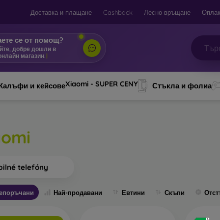
Доставка и плащане
Cashback
Лесно връщане
Оплак
ете се от помощ?
йте, добре до
|
Xiaomi - SUPER CENY
Калъфи и кейсове
Стъкла и фолиа
aomi
ilné telefóny
епоръчани
Най-продавани
Евтини
Скъпи
Отст