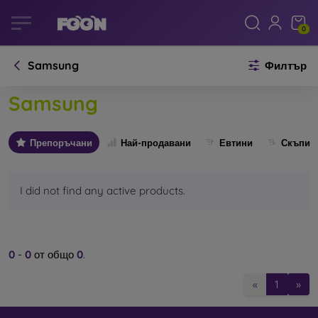
0
Samsung
Филтър
Samsung
Препоръчани
Най-продавани
Евтини
Скъпи
I did not find any active products.
0
-
0
от общо
0
.
«
1
»