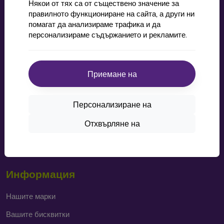
Някои от тях са от съществено значение за
правилното функциониране на сайта, а други ни
Пазаруване
помагат да анализираме трафика и да
персонализираме съдържанието и рекламите.
Доставка и плащане
Cashback
Приемане на
Лесно връщане
Оплаквания
Персонализиране на
Контакт
Отхвърляне на
Blog
Статут на Facebook игра за „материална награда“
Информация
Нашите марки
Вашите бисквитки